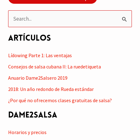
B
u
Artículos
s
c
Lídowing Parte 1: Las ventajas
a
Consejos de salsa cubana II: La ruedetiqueta
r
Anuario Dame2Salsero 2019
p
2018: Un año redondo de Rueda estándar
o
r
¿Por qué no ofrecemos clases gratuitas de salsa?
:
Dame2Salsa
Horarios y precios